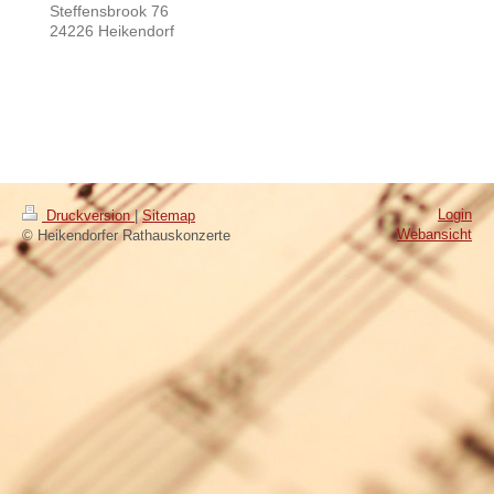
Steffensbrook 76
24226 Heikendorf
Login
Druckversion
|
Sitemap
Webansicht
© Heikendorfer Rathauskonzerte